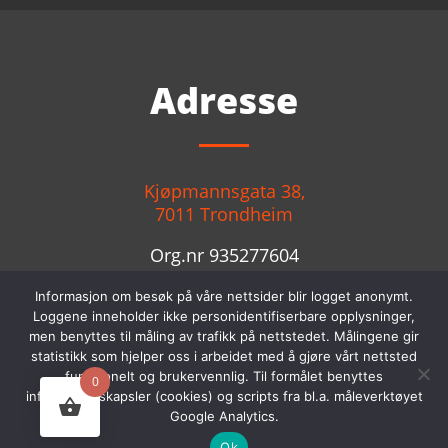
Adresse
Kjøpmannsgata 38,
7011 Trondheim
Org.nr 935277604
Salgsvilkår
Informasjon om besøk på våre nettsider blir logget anonymt.
Loggene inneholder ikke personidentifiserbare opplysninger,
men benyttes til måling av trafikk på nettstedet. Målingene gir
statistikk som hjelper oss i arbeidet med å gjøre vårt nettsted
Kontakt
funksjonelt og brukervennlig. Til formålet benyttes
0
informasjonskapsler (cookies) og scripts fra bl.a. måleverktøyet
Google Analytics.
Ok