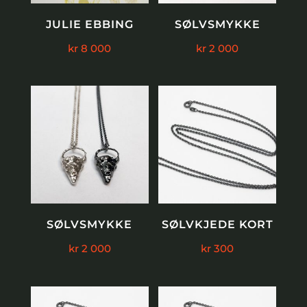
JULIE EBBING
SØLVSMYKKE
kr
8 000
kr
2 000
SØLVSMYKKE
SØLVKJEDE KORT
kr
2 000
kr
300