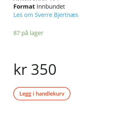
Format
Innbundet
Les om Sverre Bjertnæs
87 på lager
kr
350
Legg i handlekurv