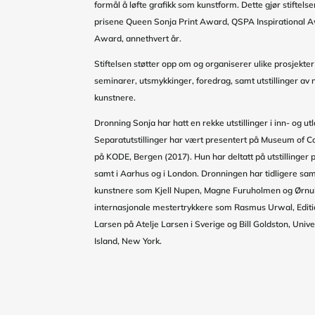
formål å løfte grafikk som kunstform. Dette gjør stiftel
prisene Queen Sonja Print Award, QSPA Inspirational 
Award, annethvert år.
Stiftelsen støtter opp om og organiserer ulike prosjekte
seminarer, utsmykkinger, foredrag, samt utstillinger av 
kunstnere.
Dronning Sonja har hatt en rekke utstillinger i inn- og utl
Separatutstillinger har vært presentert på Museum of 
på KODE, Bergen (2017). Hun har deltatt på utstillinger
samt i Aarhus og i London. Dronningen har tidligere s
kunstnere som Kjell Nupen, Magne Furuholmen og Ørnul
internasjonale mestertrykkere som Rasmus Urwal, Edit
Larsen på Atelje Larsen i Sverige og Bill Goldston, Unive
Island, New York.