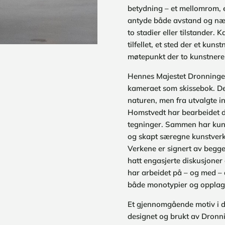
betydning – et mellomrom, et
antyde både avstand og nær
to stadier eller tilstander. 
tilfellet, et sted der et kun
møtepunkt der to kunstnere 
Hennes Majestet Dronningen 
kameraet som skissebok. De
naturen, men fra utvalgte i
Homstvedt har bearbeidet de 
tegninger. Sammen har kuns
og skapt særegne kunstverk
Verkene er signert av begge
hatt engasjerte diskusjoner
har arbeidet på – og med – 
både monotypier og opplag
Et gjennomgående motiv i d
designet og brukt av Dronn