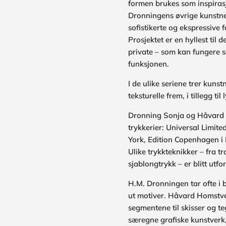
formen brukes som inspirasjo
Dronningens øvrige kunstne
sofistikerte og ekspressive 
Prosjektet er en hyllest til 
private – som kan fungere 
funksjonen.
I de ulike seriene trer kunst
teksturelle frem, i tillegg ti
Dronning Sonja og Håvard H
trykkerier: Universal Limit
York, Edition Copenhagen i
Ulike trykkteknikker – fra tr
sjablongtrykk – er blitt utfor
H.M. Dronningen tar ofte i b
ut motiver. Håvard Homstve
segmentene til skisser og 
særegne grafiske kunstverk,