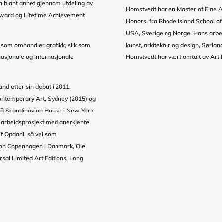
sen blant annet gjennom utdeling av
Homstvedt har en Master of Fine Art
Award og Lifetime Achievement
Honors, fra Rhode Island School of 
USA, Sverige og Norge. Hans arbei
r som omhandler grafikk, slik som
kunst, arkitektur og design, Sørla
nasjonale og internasjonale
Homstvedt har vært omtalt av Art
and etter sin debut i 2011.
Contemporary Art, Sydney (2015) og
 på Scandinavian House i New York,
amarbeidsprosjekt med anerkjente
f Opdahl, så vel som
ion Copenhagen i Danmark, Ole
rsal Limited Art Editions, Long