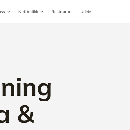
oss
Nettbutikk
Restaurant
Utleie
ning
a &