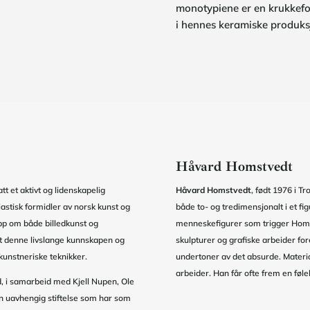
monotypiene er en krukkefo
i hennes keramiske produks
Håvard Homstvedt
att et aktivt og lidenskapelig
Håvard Homstvedt
, født 1976 i T
iastisk formidler av norsk kunst og
både to- og tredimensjonalt i et fi
opp om både billedkunst og
menneskefigurer som trigger Homst
kt denne livslange kunnskapen og
skulpturer og grafiske arbeider fo
 kunstneriske teknikker.
undertoner av det absurde. Materia
arbeider. Han får ofte frem en følels
d, i samarbeid med Kjell Nupen, Ole
n uavhengig stiftelse som har som