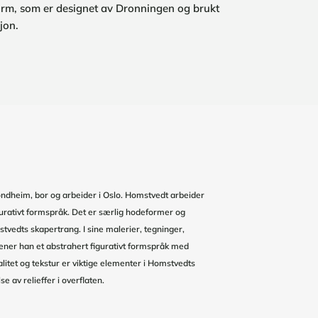
rm, som er designet av Dronningen og brukt
jon.
rondheim, bor og arbeider i Oslo. Homstvedt arbeider
gurativt formspråk. Det er særlig hodeformer og
vedts skapertrang. I sine malerier, tegninger,
rener han et abstrahert figurativt formspråk med
litet og tekstur er viktige elementer i Homstvedts
e av relieffer i overflaten.