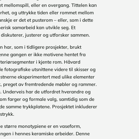
 mellomspill, eller en overgang. Tittelen kan
het, og uttrykke tiden eller rommet mellom
Kanskje er det et pusterom – eller, som i dette
stnerisk samarbeid kan utvikle seg. Et
diskuterer, justerer og utforsker sammen.
har, som i tidligere prosjekter, brukt
nne gangen er ikke motivene hentet fra
nteriørsegmenter i kjente rom. Håvard
fotografiske utsnittene videre til skisser og
tnerne eksperimentert med ulike elementer
, preget av fremtredende møbler og rammer.
. Underveis har de utfordret hverandre og
 om farger og formale valg, samtidig som de
de samme trykkplatene. Prosjektet inkluderer
strykk.
e større monotypiene er en vaseform,
ingen i hennes keramiske arbeider. Denne