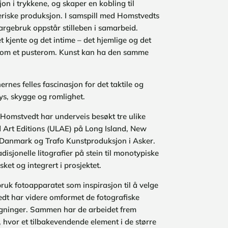
n i trykkene, og skaper en kobling til
riske produksjon. I samspill med Homstvedts
fargebruk oppstår stilleben i samarbeid.
det kjente og det intime – det hjemlige og det
som et pusterom. Kunst kan ha den samme
nernes felles fascinasjon for det taktile og
l lys, skygge og romlighet.
omstvedt har underveis besøkt tre ulike
ed Art Editions (ULAE) på Long Island, New
 Danmark og Trafo Kunstproduksjon i Asker.
adisjonelle litografier på stein til monotypiske
sket og integrert i prosjektet.
ruk fotoapparatet som inspirasjon til å velge
dt har videre omformet de fotografiske
tegninger. Sammen har de arbeidet frem
 hvor et tilbakevendende element i de større