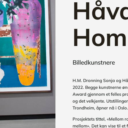
Håv
Hom
Billedkunstnere
H.M. Dronning Sonja og Håv
2022. Begge kunstnerne ønsk
Award gjennom et felles pro
og det velkjente. Utstillinge
Trondheim, åpner nå i Oslo.
Prosjektets tittel, «Mellom 
mellom». Det kan vise til et